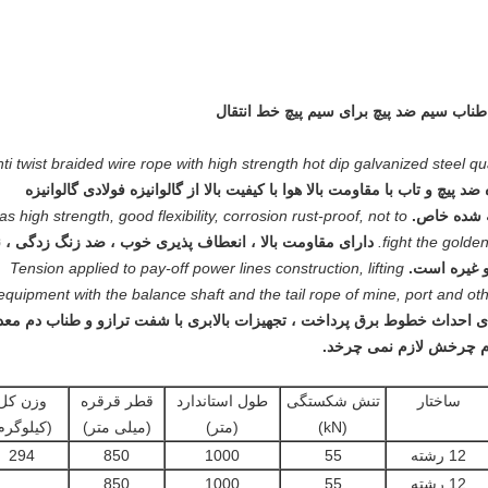
ناب سیم ضد پیچ ​​برای سیم پیچ خط انتقال
ti twist braided wire rope with high strength hot dip galvanized steel qu
 پیچ ​​و تاب با مقاومت بالا هوا با کیفیت بالا از گالوانیزه فولادی گالوانیزه
ه شده خاص.
has high strength, good flexibility, corrosion rust-proof, not to
fight the golden
دارای مقاومت بالا ، انعطاف پذیری خوب ، ضد زنگ زدگی ، ن
و غیره است.
Tension applied to pay-off power lines construction, lifting
equipment with the balance shaft and the tail rope of mine, port and oth
 احداث خطوط برق پرداخت ، تجهیزات بالابری با شفت ترازو و طناب دم معد
گام چرخش لازم نمی چرخد.
ساختار
تنش شکستگی
طول استاندارد
قطر قرقره
وزن کل
(kN)
(متر)
(میلی متر)
(کیلوگرم
12 رشته
55
1000
850
294
12 رشته
55
1000
850