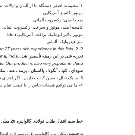
1. تنظیمات اصلی دستگاه ما از آلمان و ایالات متحده آمریکا است
موتور: کامینز آمریکایی
پمپ اصلی: رکسروت آلمانی
کاهنده اصلی موتور و سرعت: رکسروت آلمانی
موتور بالابر اتوماتیک براکت: آمریکایی Eton
متر هیدرولیک: آلمانی
2. Our company was founded in 1994, having 27 years rich experience in this field.
تجربه غنی در این زمینه تأسیس شد.
ma, India,
. Our product is also very popular in china.
سودان ، کنیا ، آنگولا ، پاکستان ، برمه ، هند ،
3. ما یک سال تضمین کیفیت داریم ، اگر اجزای داخلی در طی یک سال اشتباه کنند ، دیگری را به صورت رایگان تغییر خواهیم داد.
4- ما می توانیم قطعات خاص را با قیمت تمام شده پس از دوره گارانتی در اختیار خریداران قرار دهیم.
خط سیم انتقال طناب فولادی گالوانیزه 20 میلی متر 250kN ضد پیچ ​​و تاب 12 رشته
,
برچسب:
طناب سیم گالوانیزه
طناب سیم فلزی انعطاف