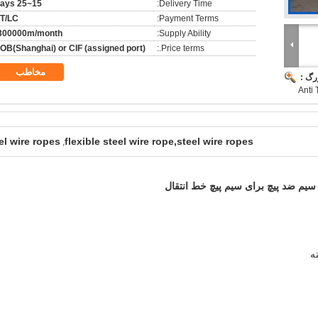
15~25 days
Delivery Time:
T/LC
Payment Terms:
300000m/month.
Supply Ability:
OB(Shanghai) or CIF (assigned port)
Price terms.:
مخاطب
رگ :
Anti 
el wire ropes
flexible steel wire rope,steel wire ropes
,
یم ضد پیچ ​​برای سیم پیچ خط انتقال