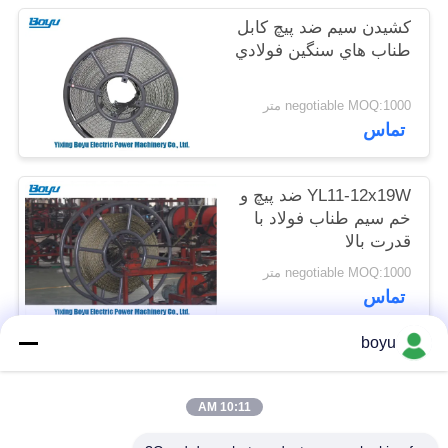
کشيدن سيم ضد پیچ كابل
PRIVACY
طناب هاي سنگين فولادي
POLICY
negotiable MOQ:1000 متر
تماس
YL11-12x19W ضد پیچ و
خم سیم طناب فولاد با
قدرت بالا
negotiable MOQ:1000 متر
تماس
boyu
دسته بندی های محبوب
همه
10:11 AM
تجهیزات خطوط انتقال
تجهیزات خطوط هوایی