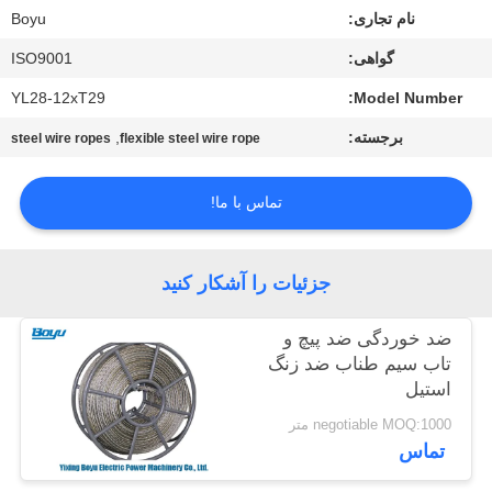
کیفیت
نام تجاری:
Boyu
گواهی:
ISO9001
با
YL28-12xT29
Model Number:
ما
برجسته:
,
steel wire ropes
flexible steel wire rope
تماس
بگیرید
تماس با ما!
اخبار
جزئیات را آشکار کنید
درخواست
ضد خوردگی ضد پیچ و
تاب سیم طناب ضد زنگ
نقل قول
استیل
negotiable MOQ:1000 متر
نقشه
تماس
سایت