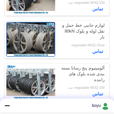
Sheave
negotiable MOQ:100 عدد
تماس
PRIVACY
POLICY
لوازم جانبی خط حمل و
نقل لوله و بلوک 80kN
بار
negotiable MOQ:10set
تماس
آلومینیوم پنج رسانا بسته
بندی شده بلوک های
راننده
negotiable MOQ:100 عدد
تماس
boyu