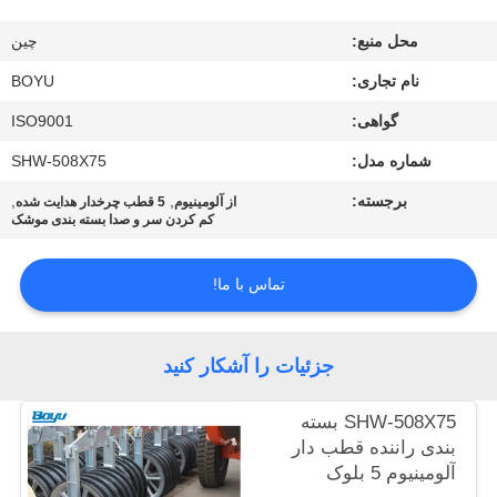
کیفیت
محل منبع:
چین
با
نام تجاری:
BOYU
ما
گواهی:
ISO9001
تماس
شماره مدل:
SHW-508X75
بگیرید
برجسته:
,
,
از آلومینیوم
5 قطب چرخدار هدایت شده
کم کردن سر و صدا بسته بندی موشک
اخبار
تماس با ما!
درخواست
جزئیات را آشکار کنید
نقل قول
SHW-508X75 بسته
نقشه
بندی راننده قطب دار
آلومینیوم 5 بلوک
سایت