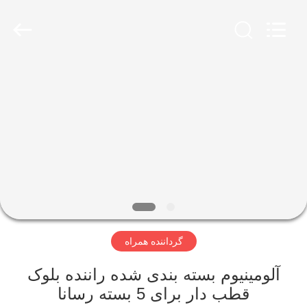
Yixing
Boyu
Electric
Power
Machinery
Co.,LTD.
All
Rights
خانه
Reserved.
محصولات
درباره
ما
تور
گرداننده همراه
کارخانه
آلومینیوم بسته بندی شده راننده بلوک
کنترل
قطب دار برای 5 بسته رسانا